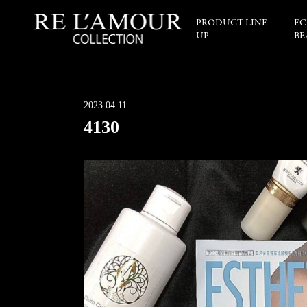
PRODUCT LINE
EC
UP
BE
2023.04.11
4130