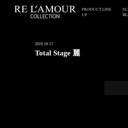
PRODUCT LINE
EC
UP
BE
2019.10.17
Total Stage 麗