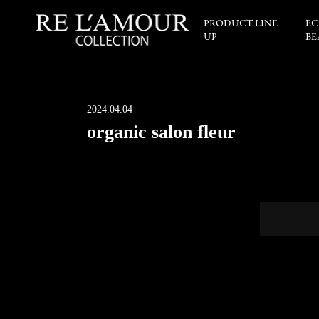
PRODUCT LINE
EC
UP
BE
2024.04.04
organic salon fleur