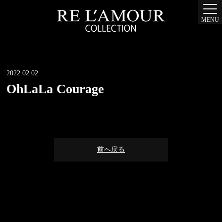
MENU
2022.02.02
OhLaLa Courage
前へ戻る