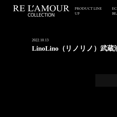
PRODUCT LINE
EC
UP
BE
2022.10.13
LinoLino（リノリノ）武