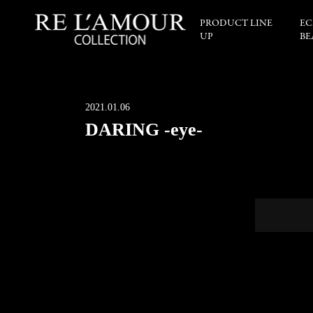
PRODUCT LINE
EC
UP
BE
2021.01.06
DARING -eye-