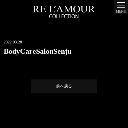
MENU
2022.03.28
BodyCareSalonSenju
前へ戻る