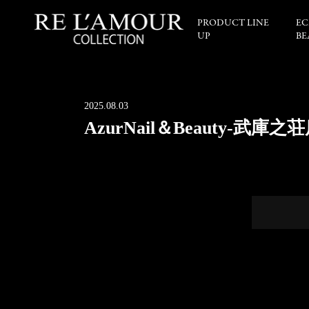
PRODUCT LINE
EC
UP
BE
2025.08.03
AzurNail＆Beauty-武庫