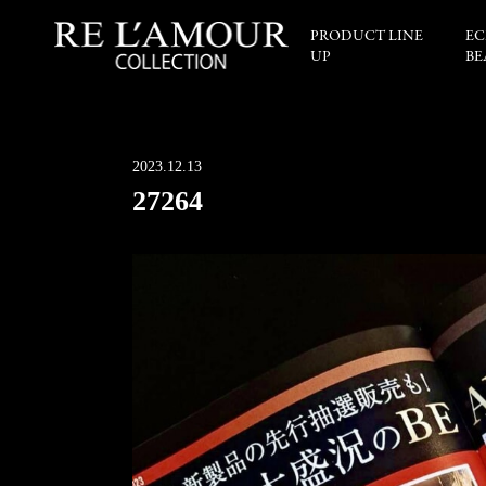
PRODUCT LINE
EC
UP
BE
2023.12.13
27264