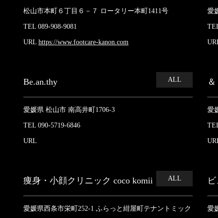
松山市本町６丁目６－７ ロータリー本町1411号
愛媛
TEL 089-908-9081
TEL
URL
https://www.footcare-kanon.com
UR
ALL
Be.an.thy
＆
愛媛県 松山市 南高井町1706-3
愛媛
TEL 090-5719-6846
TEL
URL
UR
ALL
痩身・小顔クリニック coco komii
ビ
愛媛県西条市栄町252-1 ふらっと紺屋町テナントミック
愛