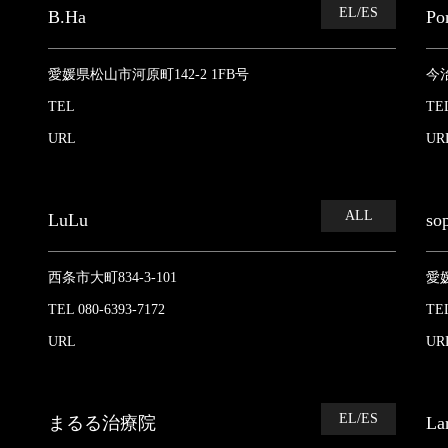
EL/ES
B.Ha
Po
愛媛県松山市河原町142-2 1FB号
今治
TEL
TEL
URL
UR
ALL
LuLu
so
西条市大町834-3-101
愛
TEL 080-6393-7172
TEL
URL
UR
EL/ES
まるる治療院
La