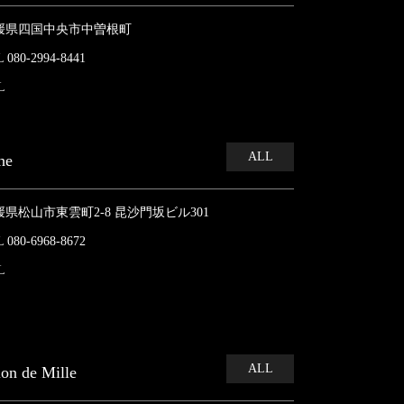
媛県四国中央市中曽根町
 080-2994-8441
L
ALL
he
媛県松山市東雲町2‐8 昆沙門坂ビル301
 080-6968‐8672
L
ALL
lon de Mille