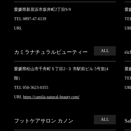
愛媛県新居浜市坂井町2丁目9-9
愛
TEL 0897-47-6139
TEL
URL
UR
ALL
カミラナチュラルビューティー
ric
愛媛県松山市千舟町５丁目2−３ 市駅前ビル 5号室(4
愛
階）
TEL
TEL 050-3623-0355
UR
URL
https://camila-natural-beauty.com/
ALL
フットケアサロン カノン
Sa